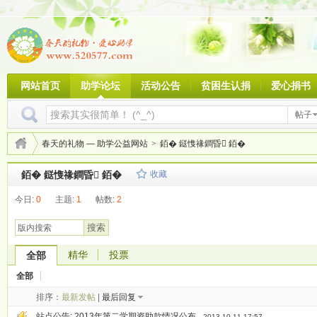
网站首页
助学论坛
活动公告
贫困生认捐
爱心捐书
帖子
春天的礼物 — 助学公益网站
>
銆� 鎹愯禒鐧昏 銆�
銆� 鎹愯禒鐧昏 銆�
收藏
今日:
0
主题:
1
帖数:
2
搜索
精华
投票
全部
全部
排序：
最新发帖
|
最后回复
站点公告:
2013年第二学期资助款情况公布
2013-10-11 17:57